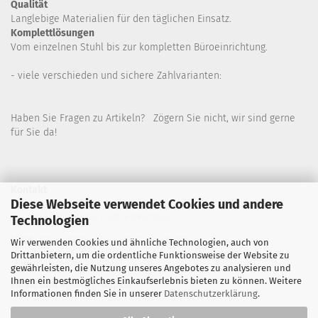
Qualität
Langlebige Materialien für den täglichen Einsatz.
Komplettlösungen
Vom einzelnen Stuhl bis zur kompletten Büroeinrichtung.
- viele verschieden und sichere Zahlvarianten:
Haben Sie Fragen zu Artikeln? Zögern Sie nicht, wir sind gerne
für Sie da!
Kontakt
Diese Webseite verwendet Cookies und andere
Wir sind für Sie wie folgt erreichbar:
Technologien
Montag bis Donnerstag von 9 bis 16 Uhr
Wir verwenden Cookies und ähnliche Technologien, auch von
Drittanbietern, um die ordentliche Funktionsweise der Website zu
Telefon: 02445-8517300
gewährleisten, die Nutzung unseres Angebotes zu analysieren und
Ihnen ein bestmögliches Einkaufserlebnis bieten zu können. Weitere
Email: office@eosgroup.de
Informationen finden Sie in unserer
Datenschutzerklärung
.