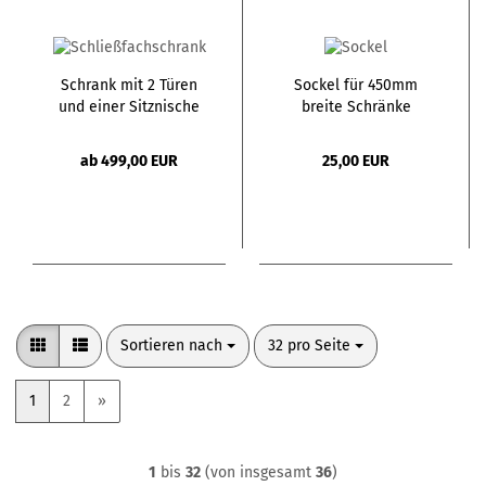
Schrank mit 2 Türen
Sockel für 450mm
und einer Sitznische
breite Schränke
mit Verkleidung
ab 499,00 EUR
25,00 EUR
Sortieren nach
pro Seite
Sortieren nach
32 pro Seite
1
2
»
1
bis
32
(von insgesamt
36
)