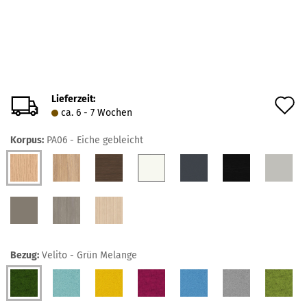
Lieferzeit:
A
ca. 6 - 7 Wochen
d
Korpus:
PA06 - Eiche gebleicht
M
Bezug:
Velito - Grün Melange