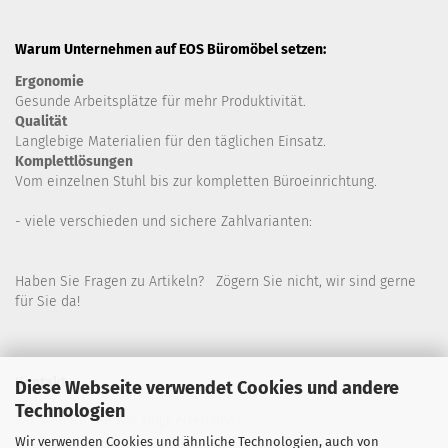
Warum Unternehmen auf EOS Büromöbel setzen:
Ergonomie
Gesunde
Arbeitsplätze für mehr Produktivität.
Qualität
Langlebige Materialien für den täglichen Einsatz.
Komplettlösungen
Vom einzelnen Stuhl bis zur kompletten Büroeinrichtung.
- viele verschieden und sichere Zahlvarianten:
Haben Sie Fragen zu Artikeln? Zögern Sie nicht, wir sind gerne
für Sie da!
Kontakt
Diese Webseite verwendet Cookies und andere
Technologien
Wir sind für Sie wie folgt erreichbar:
Wir verwenden Cookies und ähnliche Technologien, auch von