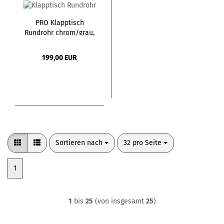
PRO Klapptisch
Rundrohr chrom/grau,
160,0 x 70,0
199,00 EUR
Sortieren nach
pro Seite
Sortieren nach
32 pro Seite
1
1
bis
25
(von insgesamt
25
)