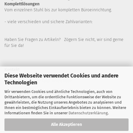
Komplettlösungen
Vom einzelnen Stuhl bis zur kompletten Büroeinrichtung.
- viele verschieden und sichere Zahlvarianten:
Haben Sie Fragen zu Artikeln? Zögern Sie nicht, wir sind gerne
für Sie da!
Kontakt
Diese Webseite verwendet Cookies und andere
Wir sind für Sie wie folgt erreichbar:
Technologien
Montag bis Donnerstag von 9 bis 16 Uhr
Wir verwenden Cookies und ähnliche Technologien, auch von
Drittanbietern, um die ordentliche Funktionsweise der Website zu
Telefon: 02445-8517300
gewährleisten, die Nutzung unseres Angebotes zu analysieren und
Ihnen ein bestmögliches Einkaufserlebnis bieten zu können. Weitere
Email: office@eosgroup.de
Informationen finden Sie in unserer
Datenschutzerklärung
.
Alle Akzeptieren