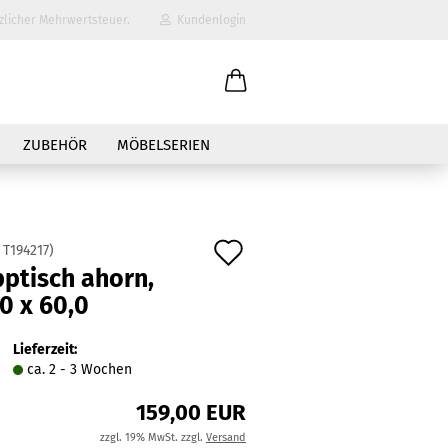
zlicher Mehrwertsteuer.
Kundenlogin
il
ZUBEHÖR
MÖBELSERIEN
wort
Auf
:
T194217
)
ptisch ahorn,
den
0 x 60,0
erstellen
Merkzettel
ort vergessen?
Lieferzeit:
ca. 2 - 3 Wochen
159,00 EUR
zzgl. 19% MwSt. zzgl.
Versand