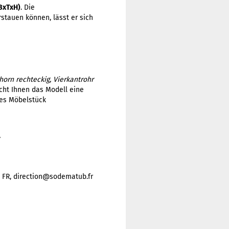
(BxTxH)
. Die
stauen können, lässt er sich
rn rechteckig, Vierkantrohr
icht Ihnen das Modell eine
ses Möbelstück
l
, FR, direction@sodematub.fr