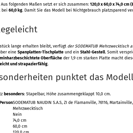
 Aus folgenden Maßen setzt er sich zusammen:
120,0 x 60,0 x 74,0 cm 
t bei
60,0 kg
. Damit Sie das Modell bei Nichtgebrauch platzsparend ver
egeleicht
tück lange erhalten bleibt, verfügt
der SODEMATUB Mehrzwecktisch aho
ber eine
Spanplatten-Tischplatte
und ein
Stahl-Gestell
. Somit verspr
minharzbeschichtete Oberfläche
der 1,9 cm starken Platte macht die
eicht und strapazierfähig
.
esonderheiten punktet das Model
tz
besonders
: Stapelbar, Höhe zusammengeklappt 10,0 cm.
 Person
SODEMATUB NAUDIN S.A.S, ZI de Flamanville, 76116, Martainville
Mehrzwecktisch
Nein
74,0 cm
60,0 cm
120,0 cm