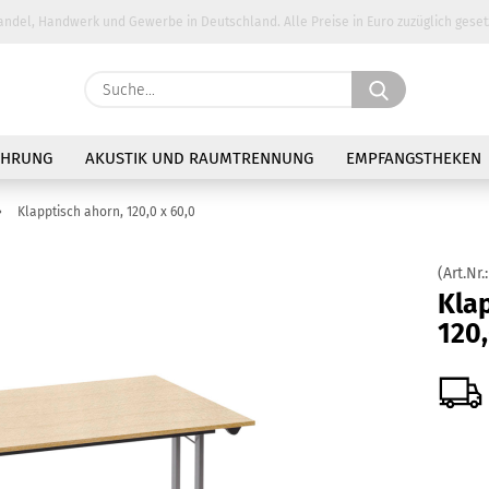
andel, Handwerk und Gewerbe in Deutschland. Alle Preise in Euro zuzüglich geset
Suche...
E-Ma
AHRUNG
AKUSTIK UND RAUMTRENNUNG
EMPFANGSTHEKEN
Pass
»
Klapptisch ahorn, 120,0 x 60,0
(Art.Nr.
Klap
120,
Konto 
Passw