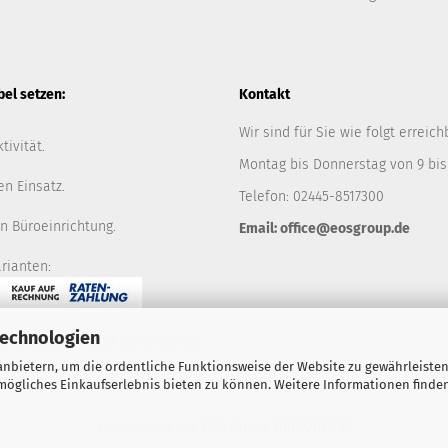
l setzen:
Kontakt
Wir sind für Sie wie folgt erreich
tivität.
Montag bis Donnerstag von 9 bis
en Einsatz.
Telefon: 02445-8517300
n Büroeinrichtung.
Email: office@eosgroup.de
rianten:
Technologien
ie nicht, wir sind gerne für Sie
nbietern, um die ordentliche Funktionsweise der Website zu gewährleisten
ögliches Einkaufserlebnis bieten zu können. Weitere Informationen finden
Onlineshop der EOS GmbH
2007-2026 ©