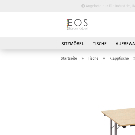
Angebote nur für Industrie, H
SITZMÖBEL
TISCHE
AUFBEW
BESPRECHUNGSTISCHE
»
»
Startseite
Tische
Klapptische