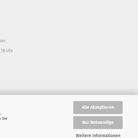
bar:
 16 Uhr
Alle Akzeptieren
,
 Sie
Nur Notwendige
Weitere Informationen