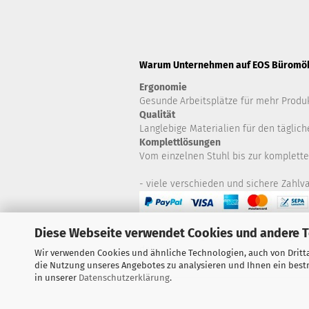
Warum Unternehmen auf EOS Büromöbe
Ergonomie
Gesunde
Arbeitsplätze für mehr Produk
Qualität
Langlebige Materialien für den täglich
Komplettlösungen
Vom einzelnen Stuhl bis zur komplette
- viele verschieden und sichere Zahlva
Diese Webseite verwendet Cookies und andere 
Haben Sie Fragen zu Artikeln? Zögern S
da!
Wir verwenden Cookies und ähnliche Technologien, auch von Dritta
die Nutzung unseres Angebotes zu analysieren und Ihnen ein bestm
in unserer
Datenschutzerklärung
.