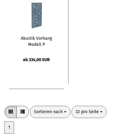
Akustik Vorhang
Modell P
ab 334,00 EUR
Sortieren nach
pro Seite
Sortieren nach
32 pro Seite
1