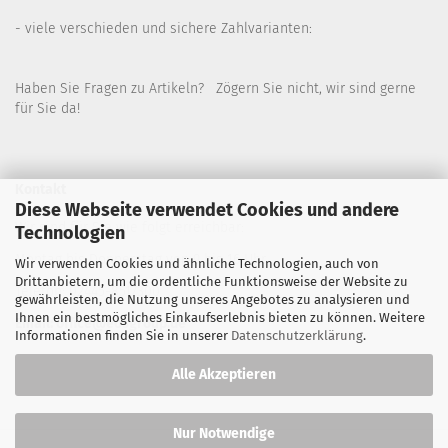
- viele verschieden und sichere Zahlvarianten:
Haben Sie Fragen zu Artikeln? Zögern Sie nicht, wir sind gerne
für Sie da!
Kontakt
Diese Webseite verwendet Cookies und andere
Wir sind für Sie wie folgt erreichbar:
Technologien
Montag bis Donnerstag von 9 bis 16 Uhr
Wir verwenden Cookies und ähnliche Technologien, auch von
Drittanbietern, um die ordentliche Funktionsweise der Website zu
Telefon: 02445-8517300
gewährleisten, die Nutzung unseres Angebotes zu analysieren und
Ihnen ein bestmögliches Einkaufserlebnis bieten zu können. Weitere
Email: office@eosgroup.de
Informationen finden Sie in unserer
Datenschutzerklärung
.
Alle Akzeptieren
Nur Notwendige