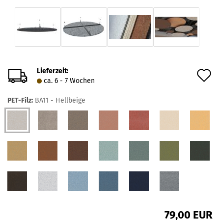
Lieferzeit:
A
ca. 6 - 7 Wochen
d
PET-Filz:
BA11 - Hellbeige
M
79,00 EUR