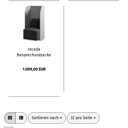
rocada
Besprechungsecke
Soft Seating schwarz
1.099,00 EUR
Sortieren nach
pro Seite
Sortieren nach
32 pro Seite