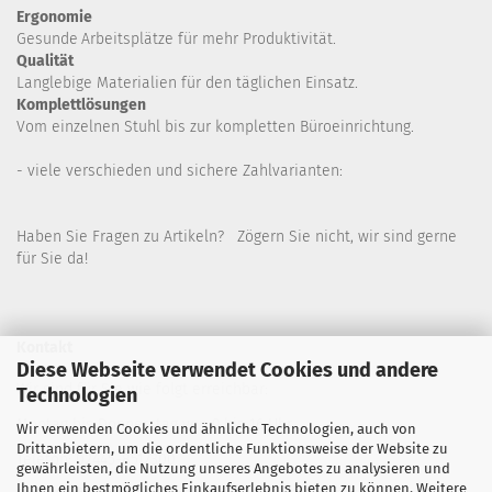
Ergonomie
Gesunde
Arbeitsplätze für mehr Produktivität.
Qualität
Langlebige Materialien für den täglichen Einsatz.
Komplettlösungen
Vom einzelnen Stuhl bis zur kompletten Büroeinrichtung.
- viele verschieden und sichere Zahlvarianten:
Haben Sie Fragen zu Artikeln? Zögern Sie nicht, wir sind gerne
für Sie da!
Kontakt
Diese Webseite verwendet Cookies und andere
Wir sind für Sie wie folgt erreichbar:
Technologien
Montag bis Donnerstag von 9 bis 16 Uhr
Wir verwenden Cookies und ähnliche Technologien, auch von
Drittanbietern, um die ordentliche Funktionsweise der Website zu
Telefon: 02445-8517300
gewährleisten, die Nutzung unseres Angebotes zu analysieren und
Ihnen ein bestmögliches Einkaufserlebnis bieten zu können. Weitere