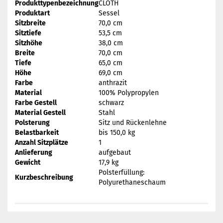
Produkttypenbezeichnung
CLOTH
Produktart
Sessel
Sitzbreite
70,0 cm
Sitztiefe
53,5 cm
Sitzhöhe
38,0 cm
Breite
70,0 cm
Tiefe
65,0 cm
Höhe
69,0 cm
Farbe
anthrazit
Material
100% Polypropylen
Farbe Gestell
schwarz
Material Gestell
Stahl
Polsterung
Sitz und Rückenlehne
Belastbarkeit
bis 150,0 kg
Anzahl Sitzplätze
1
Anlieferung
aufgebaut
Gewicht
17,9 kg
Polsterfüllung:
Kurzbeschreibung
Polyurethaneschaum