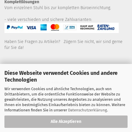
Komplettlösungen
Vom einzelnen Stuhl bis zur kompletten Büroeinrichtung.
- viele verschieden und sichere Zahlvarianten:
Haben Sie Fragen zu Artikeln? Zögern Sie nicht, wir sind gerne
für Sie da!
Kontakt
Diese Webseite verwendet Cookies und andere
Technologien
Wir sind für Sie wie folgt erreichbar:
Wir verwenden Cookies und ähnliche Technologien, auch von
Montag bis Donnerstag von 9 bis 16 Uhr
Drittanbietern, um die ordentliche Funktionsweise der Website zu
gewährleisten, die Nutzung unseres Angebotes zu analysieren und
Telefon: 02445-8517300
Ihnen ein bestmögliches Einkaufserlebnis bieten zu können. Weitere
Informationen finden Sie in unserer
Datenschutzerklärung
.
Email: office@eosgroup.de
Alle Akzeptieren