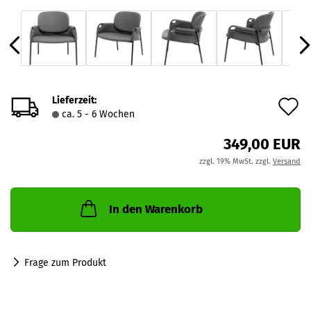
Lieferzeit:
A
ca. 5 - 6 Wochen
d
349,00 EUR
M
zzgl. 19% MwSt. zzgl.
Versand
In den Warenkorb
Frage zum Produkt