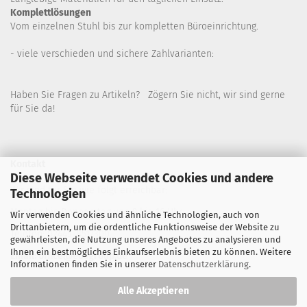
Komplettlösungen
Vom einzelnen Stuhl bis zur kompletten Büroeinrichtung.
- viele verschieden und sichere Zahlvarianten:
Haben Sie Fragen zu Artikeln? Zögern Sie nicht, wir sind gerne
für Sie da!
Kontakt
Diese Webseite verwendet Cookies und andere
Wir sind für Sie wie folgt erreichbar:
Technologien
Montag bis Donnerstag von 9 bis 16 Uhr
Wir verwenden Cookies und ähnliche Technologien, auch von
Drittanbietern, um die ordentliche Funktionsweise der Website zu
Telefon: 02445-8517300
gewährleisten, die Nutzung unseres Angebotes zu analysieren und
Ihnen ein bestmögliches Einkaufserlebnis bieten zu können. Weitere
Email: office@eosgroup.de
Informationen finden Sie in unserer
Datenschutzerklärung
.
Alle Akzeptieren