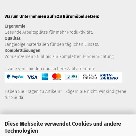
Warum Unternehmen auf EOS Büromöbel setzen:
Ergonomie
Gesunde
Arbeitsplätze für mehr Produktivität.
Qualität
Langlebige Materialien für den täglichen Einsatz.
Komplettlösungen
Vom einzelnen Stuhl bis zur kompletten Büroeinrichtung.
- viele verschieden und sichere Zahlvarianten:
Haben Sie Fragen zu Artikeln? Zögern Sie nicht, wir sind gerne
für Sie da!
Kontakt
Diese Webseite verwendet Cookies und andere
Technologien
Wir sind für Sie wie folgt erreichbar: