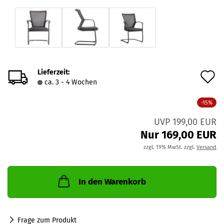
Lieferzeit:
A
ca. 3 - 4 Wochen
d
-15%
M
UVP 199,00 EUR
Nur 169,00 EUR
zzgl. 19% MwSt. zzgl.
Versand
In den Warenkorb
Frage zum Produkt