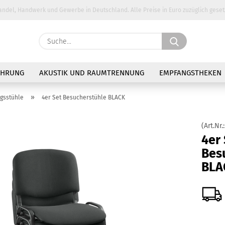
andel, Handwerk und Gewerbe in Deutschland. Alle Preise in Euro zuzüglich geset
Suche...
E-Ma
AHRUNG
AKUSTIK UND RAUMTRENNUNG
EMPFANGSTHEKEN
Pass
»
gsstühle
4er Set Besucherstühle BLACK
(Art.Nr.
4er 
Bes
Konto 
BLA
Passw