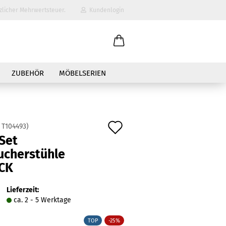
zlicher Mehrwertsteuer.
Kundenlogin
il
ZUBEHÖR
MÖBELSERIEN
wort
Auf
:
T104493
)
Set
den
ucherstühle
erstellen
Merkzettel
CK
ort vergessen?
Lieferzeit:
ca. 2 - 5 Werktage
TOP
-25%