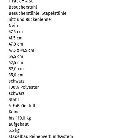
1 Pack = 4 St.
Besucherstuhl
Besucherstühle, Stapelstühle
Sitz und Rückenlehne
Nein
47,5 cm
41,5 cm
47,0 cm
47,5 x 41,5 cm
54,5 cm
42,5 cm
82,0 cm
35,0 cm
schwarz
100% Polyester
schwarz
Stahl
4-Fuß-Gestell
Keine
bis 110,0 kg
aufgebaut
5,5 kg
stapelbar, Reihenverbundsystem