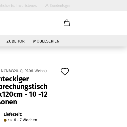
zlicher Mehrwertsteuer.
Kundenlogin
il
ZUBEHÖR
MÖBELSERIEN
wort
Auf
:
NCNM320-Q-PA06-Weiss
)
hteckiger
den
prechungstisch
erstellen
Merkzettel
x120cm - 10 -12
ort vergessen?
sonen
Lieferzeit:
ca. 6 - 7 Wochen