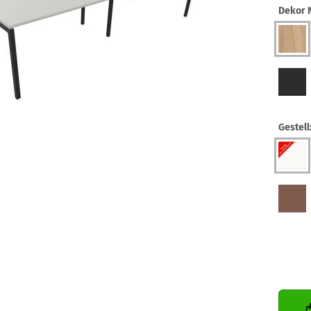
Dekor N
Gestell