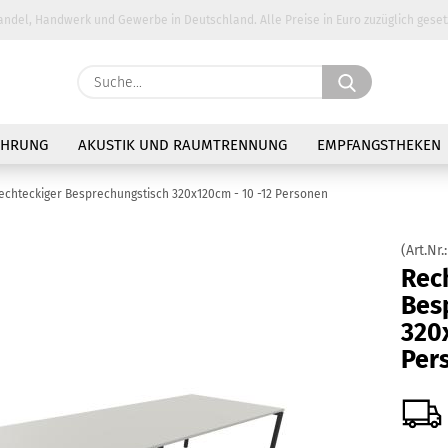
andel, Handwerk und Gewerbe in Deutschland. Alle Preise in Euro zuzüglich geset
Suche...
E-Ma
AHRUNG
AKUSTIK UND RAUMTRENNUNG
EMPFANGSTHEKEN
Pass
echteckiger Besprechungstisch 320x120cm - 10 -12 Personen
(Art.Nr.
Rec
Bes
Konto 
320
Passw
Per