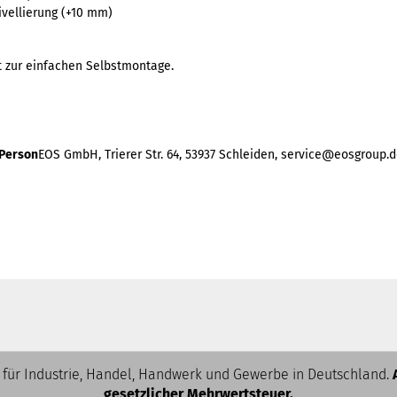
ivellierung (+10 mm)
gt zur einfachen Selbstmontage.
 Person
EOS GmbH, Trierer Str. 64, 53937 Schleiden, service@eosgroup.
 für Industrie, Handel, Handwerk und Gewerbe in Deutschland.
gesetzlicher Mehrwertsteuer.