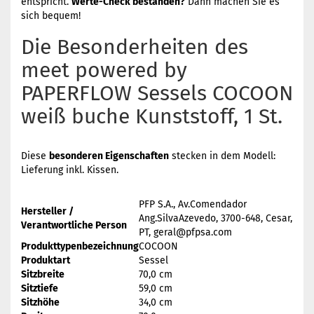
entspricht.
Werte-Check bestanden?
Dann machen Sie es
sich bequem!
Die Besonderheiten des
meet powered by
PAPERFLOW Sessels COCOON
weiß buche Kunststoff, 1 St.
Diese
besonderen Eigenschaften
stecken in dem Modell:
Lieferung inkl. Kissen.
PFP S.A., Av.Comendador
Hersteller /
Ang.SilvaAzevedo, 3700-648, Cesar,
Verantwortliche Person
PT, geral@pfpsa.com
Produkttypenbezeichnung
COCOON
Produktart
Sessel
Sitzbreite
70,0 cm
Sitztiefe
59,0 cm
Sitzhöhe
34,0 cm