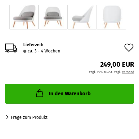
Lieferzeit:
A
ca. 3 - 4 Wochen
d
249,00 EUR
M
zzgl. 19% MwSt. zzgl.
Versand
In den Warenkorb
Frage zum Produkt