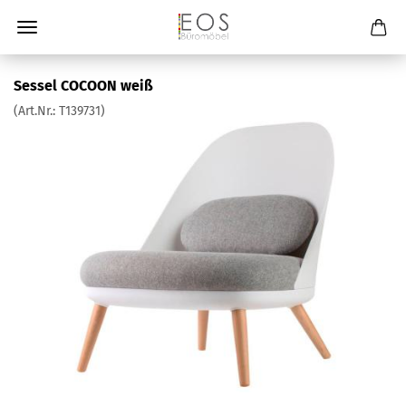
Sessel COCOON weiß
(Art.Nr.:
T139731
)