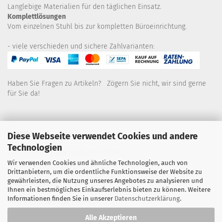
Langlebige Materialien für den täglichen Einsatz.
Komplettlösungen
Vom einzelnen Stuhl bis zur kompletten Büroeinrichtung.
- viele verschieden und sichere Zahlvarianten:
Haben Sie Fragen zu Artikeln? Zögern Sie nicht, wir sind gerne
für Sie da!
Kontakt
Diese Webseite verwendet Cookies und andere
Technologien
Wir sind für Sie wie folgt erreichbar:
Wir verwenden Cookies und ähnliche Technologien, auch von
Montag bis Donnerstag von 9 bis 16 Uhr
Drittanbietern, um die ordentliche Funktionsweise der Website zu
gewährleisten, die Nutzung unseres Angebotes zu analysieren und
Telefon: 02445-8517300
Ihnen ein bestmögliches Einkaufserlebnis bieten zu können. Weitere
Informationen finden Sie in unserer
Datenschutzerklärung
.
Email: office@eosgroup.de
Alle Akzeptieren