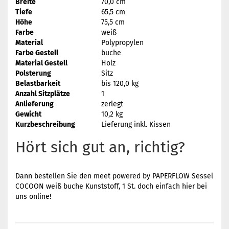
Breite
70,0 cm
Tiefe
65,5 cm
Höhe
75,5 cm
Farbe
weiß
Material
Polypropylen
Farbe Gestell
buche
Material Gestell
Holz
Polsterung
Sitz
Belastbarkeit
bis 120,0 kg
Anzahl Sitzplätze
1
Anlieferung
zerlegt
Gewicht
10,2 kg
Kurzbeschreibung
Lieferung inkl. Kissen
Hört sich gut an, richtig?
Dann bestellen Sie den meet powered by PAPERFLOW Sessel
COCOON weiß buche Kunststoff, 1 St. doch einfach hier bei
uns online!