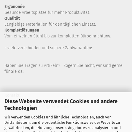
Ergonomie
Gesunde
Arbeitsplätze für mehr Produktivität.
Qualität
Langlebige Materialien für den täglichen Einsatz.
Komplettlösungen
Vom einzelnen Stuhl bis zur kompletten Büroeinrichtung.
- viele verschieden und sichere Zahlvarianten:
Haben Sie Fragen zu Artikeln? Zögern Sie nicht, wir sind gerne
für Sie da!
Kontakt
Diese Webseite verwendet Cookies und andere
Wir sind für Sie wie folgt erreichbar:
Technologien
Montag bis Donnerstag von 9 bis 16 Uhr
Wir verwenden Cookies und ähnliche Technologien, auch von
Drittanbietern, um die ordentliche Funktionsweise der Website zu
Telefon: 02445-8517300
gewährleisten, die Nutzung unseres Angebotes zu analysieren und