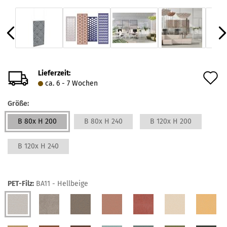
Lieferzeit:
A
ca. 6 - 7 Wochen
d
Größe:
M
B 80x H 200
B 80x H 240
B 120x H 200
B 120x H 240
PET-Filz:
BA11 - Hellbeige