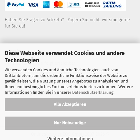
Haben Sie Fragen zu Artikeln? Zögern Sie nicht, wir sind gerne
für Sie da!
Kontakt
Diese Webseite verwendet Cookies und andere
Technologien
Wir sind für Sie wie folgt erreichbar:
Wir verwenden Cookies und ähnliche Technologien, auch von
Montag bis Donnerstag von 9 bis 16 Uhr
Drittanbietern, um die ordentliche Funktionsweise der Website zu
gewährleisten, die Nutzung unseres Angebotes zu analysieren und
Telefon: 02445-8517300
Ihnen ein bestmögliches Einkaufserlebnis bieten zu können. Weitere
Informationen finden Sie in unserer
Datenschutzerklärung
.
Email: office@eosgroup.de
Alle Akzeptieren
Nur Notwendige
Onlineshop der EOS GmbH
2007-2026 ©
Weitere Informationen