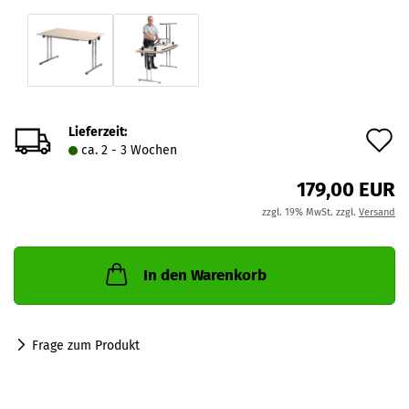
Lieferzeit:
A
ca. 2 - 3 Wochen
d
179,00 EUR
M
zzgl. 19% MwSt. zzgl.
Versand
In den Warenkorb
Frage zum Produkt