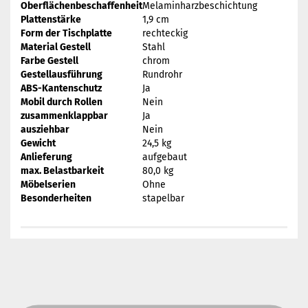
Oberflächenbeschaffenheit
Melaminharzbeschichtung
Plattenstärke
1,9 cm
Form der Tischplatte
rechteckig
Material Gestell
Stahl
Farbe Gestell
chrom
Gestellausführung
Rundrohr
ABS-Kantenschutz
Ja
Mobil durch Rollen
Nein
zusammenklappbar
Ja
ausziehbar
Nein
Gewicht
24,5 kg
Anlieferung
aufgebaut
max. Belastbarkeit
80,0 kg
Möbelserien
Ohne
Besonderheiten
stapelbar