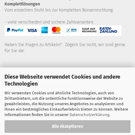
Komplettlösungen
Vom einzelnen Stuhl bis zur kompletten Büroeinrichtung.
- viele verschieden und sichere Zahlvarianten:
Haben Sie Fragen zu Artikeln? Zögern Sie nicht, wir sind gerne
für Sie da!
Kontakt
Diese Webseite verwendet Cookies und andere
Technologien
Wir sind für Sie wie folgt erreichbar:
Wir verwenden Cookies und ähnliche Technologien, auch von
Montag bis Donnerstag von 9 bis 16 Uhr
Drittanbietern, um die ordentliche Funktionsweise der Website zu
gewährleisten, die Nutzung unseres Angebotes zu analysieren und
Telefon: 02445-8517300
Ihnen ein bestmögliches Einkaufserlebnis bieten zu können. Weitere
Informationen finden Sie in unserer
Datenschutzerklärung
.
Email: office@eosgroup.de
Alle Akzeptieren