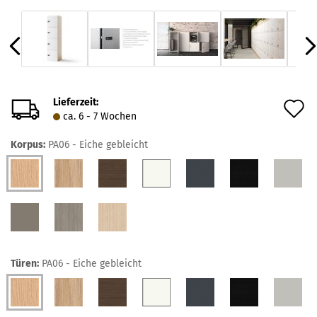
Lieferzeit:
A
ca. 6 - 7 Wochen
d
Korpus:
PA06 - Eiche gebleicht
M
Türen:
PA06 - Eiche gebleicht