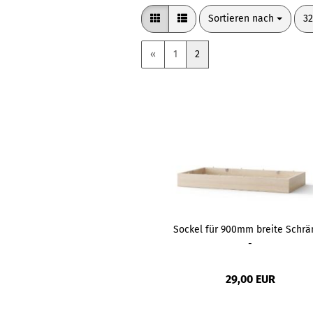
Sortieren nach
pr
Sortieren nach
32
«
1
2
Sockel für 900mm breite Schrä
-
29,00 EUR