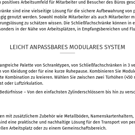
in positives Arbeitsumfeld für Mitarbeiter und Besucher des Büros ges
änke sind eine vielseitige Lösung für die sichere Aufbewahrung von
ägig genutzt werden. Sowohl mobile Mitarbeiter als auch Mitarbeiter m
ngslösung zu schätzen wissen. Die Schließfachschränke können in ei
sonders in der Nähe von Arbeitsplätzen, in Empfangsbereichen und Flu
LEICHT ANPASSBARES MODULARES SYSTEM
fangreiche Palette von Schranktypen, von Schließfachschränken in 3 v
von Kleidung oder für eine kurze Ruhepause. Kombinieren Sie Modul
te Kombination zu kreieren. Wählen Sie zwischen zwei Türhöhen (450
t oder Luftzirkulation.
e Bedürfnisse – Von den einfachsten Zylinderschlössern bis hin zu ve
n mit zusätzlichem Zubehör wie Metallböden, Namenskartenhaltern, 
e sind eine praktische und nachhaltige Lösung für den Transport von p
llen Arbeitsplatz oder zu einem Gemeinschaftsbereich.