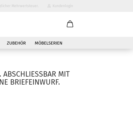
zlicher Mehrwertsteuer.
Kundenlogin
il
ZUBEHÖR
MÖBELSERIEN
wort
BSCHLIESSBAR MIT KE
 BRIEFEINWURF.
erstellen
ort vergessen?