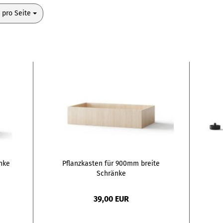
o Seite
 pro Seite
nke
Pflanzkasten für 900mm breite
Schränke
39,00 EUR