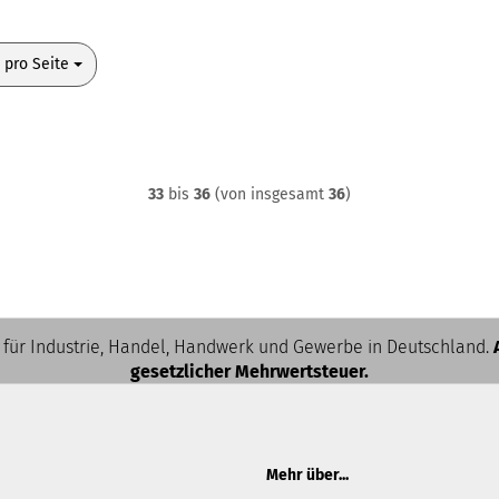
o Seite
 pro Seite
33
bis
36
(von insgesamt
36
)
 für Industrie, Handel, Handwerk und Gewerbe in Deutschland.
gesetzlicher Mehrwertsteuer.
Mehr über...