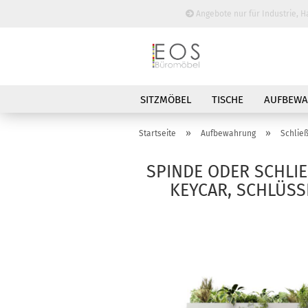
Angebote nur für Industrie, H
SITZMÖBEL
TISCHE
AUFBEW
BESPRECHUNGSTISCHE
»
»
Startseite
Aufbewahrung
Schlie
SPINDE ODER SCHLIE
YCAR, SCHLÜSSEL