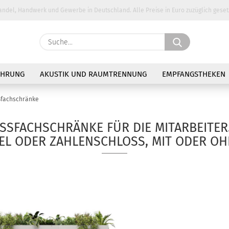
andel, Handwerk und Gewerbe in Deutschland. Alle Preise in Euro zuzüglich geset
Suche...
E-Ma
AHRUNG
AKUSTIK UND RAUMTRENNUNG
EMPFANGSTHEKEN
Pass
ßfachschränke
SSFACHSCHRÄNKE FÜR DIE MITARBEITER. A
 ODER ZAHLENSCHLOSS, MIT ODER OHNE
Konto 
Passw