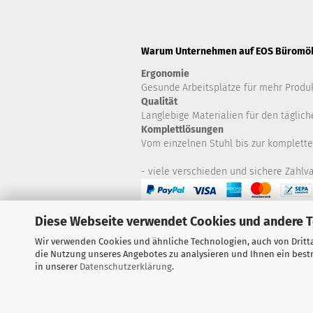
Warum Unternehmen auf EOS Büromöbe
Ergonomie
Gesunde
Arbeitsplätze für mehr Produk
Qualität
Langlebige Materialien für den täglich
Komplettlösungen
Vom einzelnen Stuhl bis zur komplette
- viele verschieden und sichere Zahlva
Diese Webseite verwendet Cookies und andere 
Haben Sie Fragen zu Artikeln? Zögern S
da!
Wir verwenden Cookies und ähnliche Technologien, auch von Dritta
die Nutzung unseres Angebotes zu analysieren und Ihnen ein bestm
in unserer
Datenschutzerklärung
.