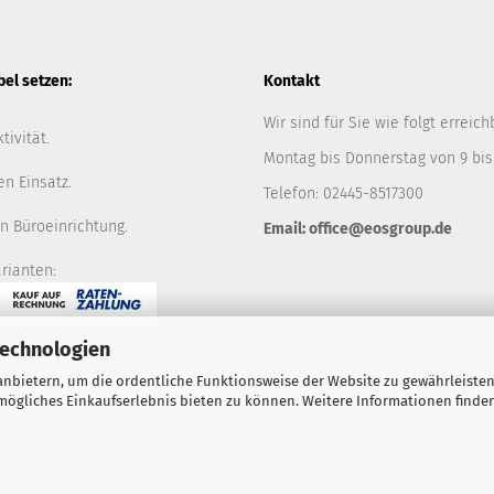
l setzen:
Kontakt
Wir sind für Sie wie folgt erreich
tivität.
Montag bis Donnerstag von 9 bis
en Einsatz.
Telefon: 02445-8517300
n Büroeinrichtung.
Email: office@eosgroup.de
rianten:
Technologien
ie nicht, wir sind gerne für Sie
nbietern, um die ordentliche Funktionsweise der Website zu gewährleisten
ögliches Einkaufserlebnis bieten zu können. Weitere Informationen finden
Onlineshop der EOS GmbH
2007-2026 ©