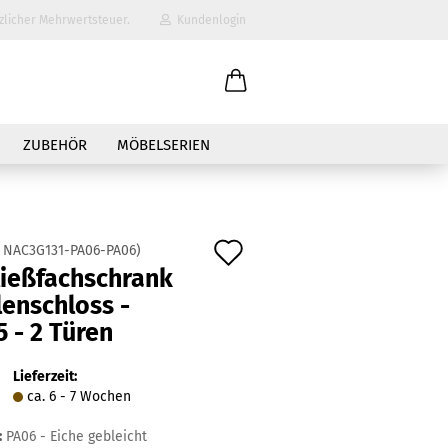
zlicher Mehrwertsteuer.
Kundenlogin
il
ZUBEHÖR
MÖBELSERIEN
wort
Auf
:
NAC3G131-PA06-PA06
)
ließfachschrank
den
enschloss -
erstellen
Merkzettel
 - 2 Türen
ort vergessen?
Lieferzeit:
ca. 6 - 7 Wochen
:
PA06 - Eiche gebleicht