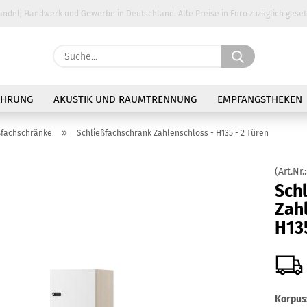
andel, Handwerk und Gewerbe in Deutschland. Alle Preise in Euro zuzüglich geset
Suche...
E-Ma
AHRUNG
AKUSTIK UND RAUMTRENNUNG
EMPFANGSTHEKEN
Pass
»
ßfachschränke
Schließfachschrank Zahlenschloss - H135 - 2 Türen
(Art.Nr.
Sch
Zahl
Konto 
H135
Passw
Korpus