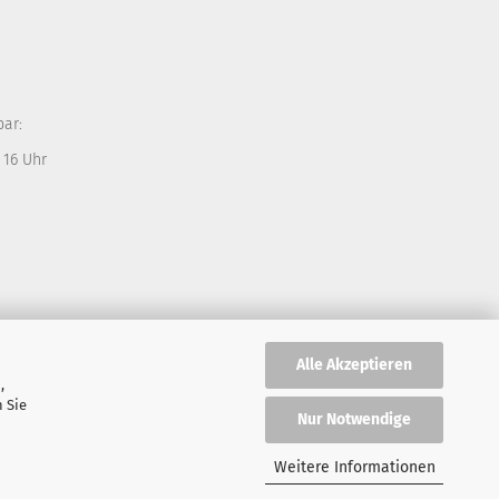
bar:
 16 Uhr
Alle Akzeptieren
,
 Sie
Nur Notwendige
Weitere Informationen