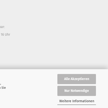
bar:
 16 Uhr
Alle Akzeptieren
,
 Sie
Nur Notwendige
Weitere Informationen