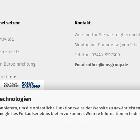
l setzen:
Kontakt
Wir sind für Sie wie folgt erreich
tivität.
Montag bis Donnerstag von 9 bis
en Einsatz.
Telefon: 02445-8517300
n Büroeinrichtung.
Email: office@eosgroup.de
rianten:
Technologien
ie nicht, wir sind gerne für Sie
nbietern, um die ordentliche Funktionsweise der Website zu gewährleisten
ögliches Einkaufserlebnis bieten zu können. Weitere Informationen finden
Onlineshop der EOS GmbH
2007-2026 ©