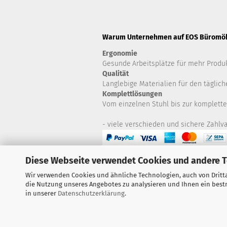
Warum Unternehmen auf EOS Büromöbe
Ergonomie
Gesunde
Arbeitsplätze für mehr Produk
Qualität
Langlebige Materialien für den täglich
Komplettlösungen
Vom einzelnen Stuhl bis zur komplette
- viele verschieden und sichere Zahlva
Diese Webseite verwendet Cookies und andere 
Haben Sie Fragen zu Artikeln? Zögern S
da!
Wir verwenden Cookies und ähnliche Technologien, auch von Dritta
die Nutzung unseres Angebotes zu analysieren und Ihnen ein bestm
in unserer
Datenschutzerklärung
.