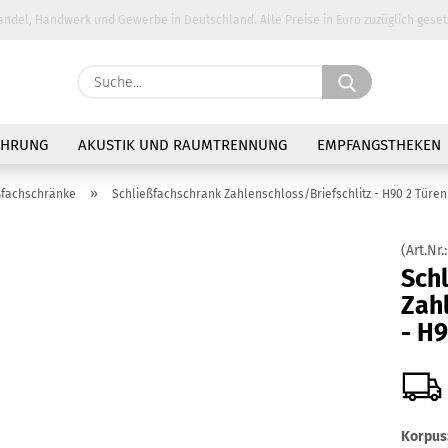
andel, Handwerk und Gewerbe in Deutschland. Alle Preise in Euro zuzüglich geset
Suche...
E-Ma
AHRUNG
AKUSTIK UND RAUMTRENNUNG
EMPFANGSTHEKEN
Pass
»
ßfachschränke
Schließfachschrank Zahlenschloss/Briefschlitz - H90 2 Türen
(Art.Nr.
Sch
Zahl
Konto 
- H9
Passw
Korpus