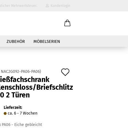
zlicher Mehrwertsteuer.
Kundenlogin
il
ZUBEHÖR
MÖBELSERIEN
wort
Auf
:
NAC2G092-PA06-PA06
)
ließfachschrank
den
enschloss/Briefschlitz
erstellen
Merkzettel
0 2 Türen
ort vergessen?
Lieferzeit:
ca. 6 - 7 Wochen
:
PA06 - Eiche gebleicht