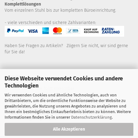
Komplettlösungen
Vom einzelnen Stuhl bis zur kompletten Büroeinrichtung.
- viele verschieden und sichere Zahlvarianten:
Haben Sie Fragen zu Artikeln? Zögern Sie nicht, wir sind gerne
für Sie da!
Kontakt
Diese Webseite verwendet Cookies und andere
Technologien
Wir sind für Sie wie folgt erreichbar:
Wir verwenden Cookies und ähnliche Technologien, auch von
Montag bis Donnerstag von 9 bis 16 Uhr
Drittanbietern, um die ordentliche Funktionsweise der Website zu
gewährleisten, die Nutzung unseres Angebotes zu analysieren und
Telefon: 02445-8517300
Ihnen ein bestmögliches Einkaufserlebnis bieten zu können. Weitere
Informationen finden Sie in unserer
Datenschutzerklärung
.
Email: office@eosgroup.de
Alle Akzeptieren