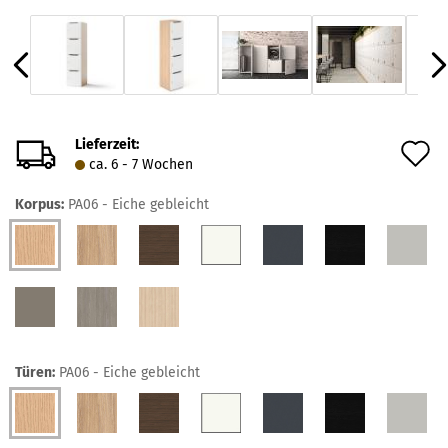
Lieferzeit:
A
ca. 6 - 7 Wochen
d
Korpus:
PA06 - Eiche gebleicht
M
Türen:
PA06 - Eiche gebleicht