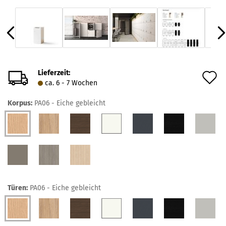
Lieferzeit:
A
ca. 6 - 7 Wochen
d
Korpus:
PA06 - Eiche gebleicht
M
Türen:
PA06 - Eiche gebleicht