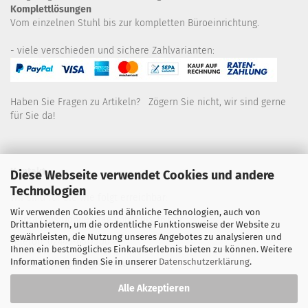
Komplettlösungen
Vom einzelnen Stuhl bis zur kompletten Büroeinrichtung.
- viele verschieden und sichere Zahlvarianten:
Haben Sie Fragen zu Artikeln? Zögern Sie nicht, wir sind gerne
für Sie da!
Kontakt
Diese Webseite verwendet Cookies und andere
Technologien
Wir sind für Sie wie folgt erreichbar:
Wir verwenden Cookies und ähnliche Technologien, auch von
Montag bis Donnerstag von 9 bis 16 Uhr
Drittanbietern, um die ordentliche Funktionsweise der Website zu
gewährleisten, die Nutzung unseres Angebotes zu analysieren und
Telefon: 02445-8517300
Ihnen ein bestmögliches Einkaufserlebnis bieten zu können. Weitere
Informationen finden Sie in unserer
Datenschutzerklärung
.
Email: office@eosgroup.de
Alle Akzeptieren