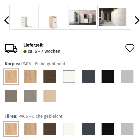
Lieferzeit:
A
ca. 6 - 7 Wochen
d
Korpus:
PA06 - Eiche gebleicht
M
Türen:
PA06 - Eiche gebleicht