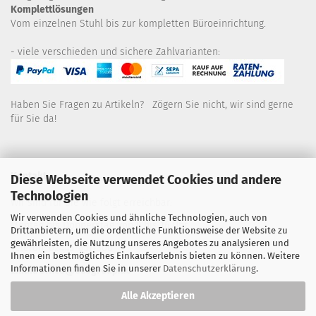
Komplettlösungen
Vom einzelnen Stuhl bis zur kompletten Büroeinrichtung.
- viele verschieden und sichere Zahlvarianten:
Haben Sie Fragen zu Artikeln? Zögern Sie nicht, wir sind gerne
für Sie da!
Kontakt
Diese Webseite verwendet Cookies und andere
Technologien
Wir sind für Sie wie folgt erreichbar:
Wir verwenden Cookies und ähnliche Technologien, auch von
Montag bis Donnerstag von 9 bis 16 Uhr
Drittanbietern, um die ordentliche Funktionsweise der Website zu
gewährleisten, die Nutzung unseres Angebotes zu analysieren und
Telefon: 02445-8517300
Ihnen ein bestmögliches Einkaufserlebnis bieten zu können. Weitere
Informationen finden Sie in unserer
Datenschutzerklärung
.
Email: office@eosgroup.de
Alle Akzeptieren