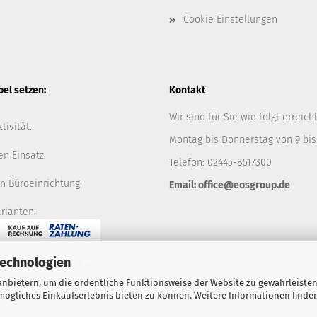
Cookie Einstellungen
l setzen:
Kontakt
Wir sind für Sie wie folgt erreich
tivität.
Montag bis Donnerstag von 9 bis
en Einsatz.
Telefon: 02445-8517300
n Büroeinrichtung.
Email: office@eosgroup.de
rianten:
Technologien
ie nicht, wir sind gerne für Sie
nbietern, um die ordentliche Funktionsweise der Website zu gewährleisten
ögliches Einkaufserlebnis bieten zu können. Weitere Informationen finden