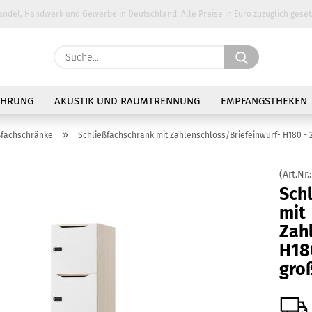
andel, Handwerk und Gewerbe in Deutschland. Alle Preise in Euro zuzüglich geset
Suche...
E-Ma
AHRUNG
AKUSTIK UND RAUMTRENNUNG
EMPFANGSTHEKEN
Pass
»
ßfachschränke
Schließfachschrank mit Zahlenschloss/Briefeinwurf- H180 - 2 
(Art.Nr.
Sch
mit
Konto 
Zah
Passw
H180
gro