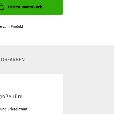
In den Warenkorb
ge zum Produkt
KORFARBEN
große Türe
 und Briefeinwurf