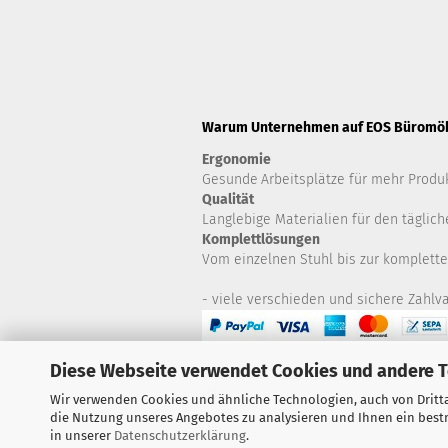
Warum Unternehmen auf EOS Büromöbe
Ergonomie
Gesunde
Arbeitsplätze für mehr Produk
Qualität
Langlebige Materialien für den täglich
Komplettlösungen
Vom einzelnen Stuhl bis zur komplette
- viele verschieden und sichere Zahlva
Diese Webseite verwendet Cookies und andere 
Haben Sie Fragen zu Artikeln? Zögern S
da!
Wir verwenden Cookies und ähnliche Technologien, auch von Dritta
die Nutzung unseres Angebotes zu analysieren und Ihnen ein bestm
in unserer
Datenschutzerklärung
.