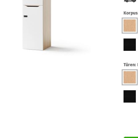
Korpus
Türen: