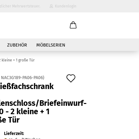
zlicher Mehrwertsteuer.
Kundenlogin
il
ZUBEHÖR
MÖBELSERIEN
wort
kleine + 1 große Tür
Auf
:
NAC3G189-PA06-PA06
)
ließfachschrank
den
erstellen
Merkzettel
lenschloss/Briefeinwurf-
ort vergessen?
 - 2 kleine + 1
ße Tür
Lieferzeit: