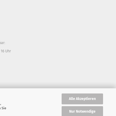
bar:
 16 Uhr
Alle Akzeptieren
,
 Sie
Nur Notwendige