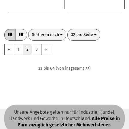
Sortieren nach
pro Seite
Sortieren nach
32 pro Seite
«
1
2
3
»
33
bis
64
(von insgesamt
77
)
Unsere Angebote gelten nur für Industrie, Handel,
Handwerk und Gewerbe in Deutschland.
Alle Preise in
Euro zuzüglich gesetzlicher Mehrwertsteuer.