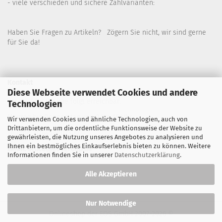
- viele verschieden und sichere Zahlvarianten:
Haben Sie Fragen zu Artikeln? Zögern Sie nicht, wir sind gerne
für Sie da!
Kontakt
Diese Webseite verwendet Cookies und andere
Wir sind für Sie wie folgt erreichbar:
Technologien
Montag bis Donnerstag von 9 bis 16 Uhr
Wir verwenden Cookies und ähnliche Technologien, auch von
Drittanbietern, um die ordentliche Funktionsweise der Website zu
Telefon: 02445-8517300
gewährleisten, die Nutzung unseres Angebotes zu analysieren und
Ihnen ein bestmögliches Einkaufserlebnis bieten zu können. Weitere
Email: office@eosgroup.de
Informationen finden Sie in unserer
Datenschutzerklärung
.
Alle Akzeptieren
Nur Notwendige
Onlineshop der EOS GmbH
2007-2026 ©