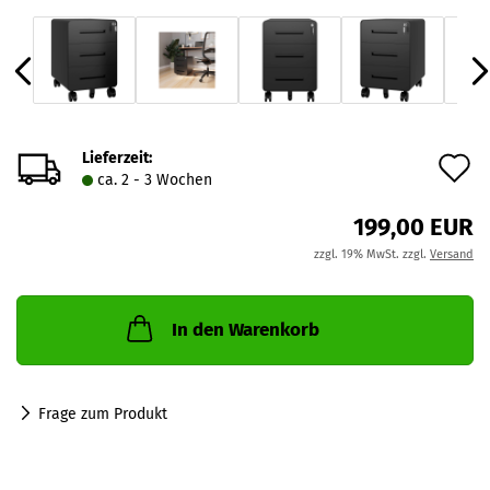
Lieferzeit:
A
ca. 2 - 3 Wochen
d
199,00 EUR
M
zzgl. 19% MwSt. zzgl.
Versand
In den Warenkorb
Frage zum Produkt