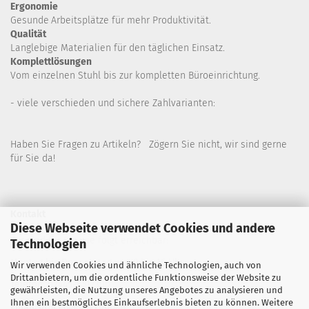
Ergonomie
Gesunde
Arbeitsplätze für mehr Produktivität.
Qualität
Langlebige Materialien für den täglichen Einsatz.
Komplettlösungen
Vom einzelnen Stuhl bis zur kompletten Büroeinrichtung.
- viele verschieden und sichere Zahlvarianten:
Haben Sie Fragen zu Artikeln? Zögern Sie nicht, wir sind gerne
für Sie da!
Kontakt
Diese Webseite verwendet Cookies und andere
Wir sind für Sie wie folgt erreichbar:
Technologien
Montag bis Donnerstag von 9 bis 16 Uhr
Wir verwenden Cookies und ähnliche Technologien, auch von
Drittanbietern, um die ordentliche Funktionsweise der Website zu
Telefon: 02445-8517300
gewährleisten, die Nutzung unseres Angebotes zu analysieren und
Ihnen ein bestmögliches Einkaufserlebnis bieten zu können. Weitere
Email: office@eosgroup.de