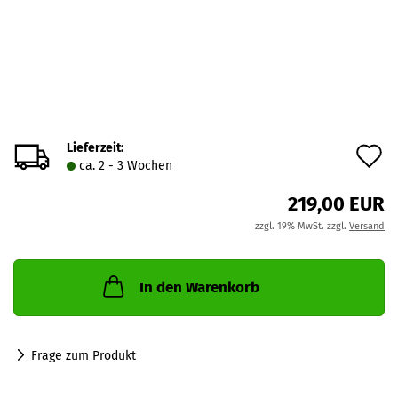
Lieferzeit:
A
ca. 2 - 3 Wochen
d
219,00 EUR
M
zzgl. 19% MwSt. zzgl.
Versand
In den Warenkorb
Frage zum Produkt