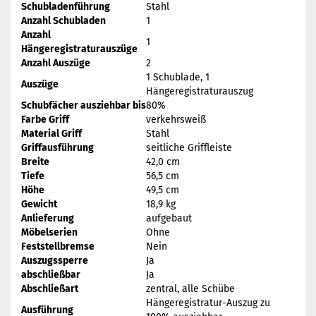
Schubladenführung
Stahl
Anzahl Schubladen
1
Anzahl
1
Hängeregistraturauszüge
Anzahl Auszüge
2
1 Schublade, 1
Auszüge
Hängeregistraturauszug
Schubfächer ausziehbar bis
80%
Farbe Griff
verkehrsweiß
Material Griff
Stahl
Griffausführung
seitliche Griffleiste
Breite
42,0 cm
Tiefe
56,5 cm
Höhe
49,5 cm
Gewicht
18,9 kg
Anlieferung
aufgebaut
Möbelserien
Ohne
Feststellbremse
Nein
Auszugssperre
Ja
abschließbar
Ja
Abschließart
zentral, alle Schübe
Hängeregistratur-Auszug zu
Ausführung