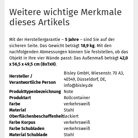
Weitere wichtige Merkmale
dieses Artikels
Mit der Herstellergarantie –
5 Jahre
– sind Sie auf der
sicheren Seite. Das Gewicht beträgt
18,9 kg
. Mit den
nachfolgenden Abmessungen können Sie feststellen, ob das
Objekt in Ihre vier Wände passt: Das Außenmaß beträgt
42,0
x 56,5 x 49,5 cm (BxTxH)
.
Bisley GmbH, Wiesenstr. 70 A3,
Hersteller /
40549, Düsseldorf, DE,
Verantwortliche Person
info@bisley.de
Produkttypenbezeichnung
Note
Produktart
Rollcontainer
Farbe
verkehrsweiß
Material
Stahl
Oberflächenbeschaffenheit
lackiert
Farbe Korpus
verkehrsweiß
Farbe Schubladen
verkehrsweiß
Material Schublade
Stahl