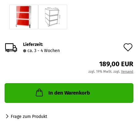
Lieferzeit:
A
ca. 3 - 4 Wochen
d
189,00 EUR
M
zzgl. 19% MwSt. zzgl.
Versand
In den Warenkorb
Frage zum Produkt