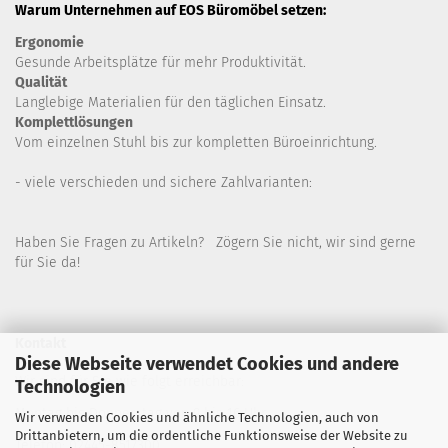
Warum Unternehmen auf EOS Büromöbel setzen:
Ergonomie
Gesunde
Arbeitsplätze für mehr Produktivität.
Qualität
Langlebige Materialien für den täglichen Einsatz.
Komplettlösungen
Vom einzelnen Stuhl bis zur kompletten Büroeinrichtung.
- viele verschieden und sichere Zahlvarianten:
Haben Sie Fragen zu Artikeln? Zögern Sie nicht, wir sind gerne
für Sie da!
Kontakt
Diese Webseite verwendet Cookies und andere
Wir sind für Sie wie folgt erreichbar:
Technologien
Montag bis Donnerstag von 9 bis 16 Uhr
Wir verwenden Cookies und ähnliche Technologien, auch von
Drittanbietern, um die ordentliche Funktionsweise der Website zu
Telefon: 02445-8517300