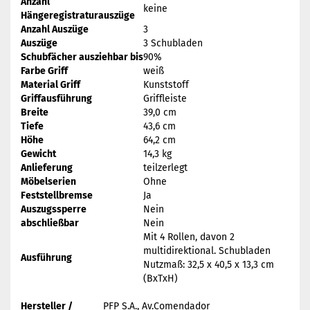
Anzahl
keine
Hängeregistraturauszüge
Anzahl Auszüge
3
Auszüge
3 Schubladen
Schubfächer ausziehbar bis
90%
Farbe Griff
weiß
Material Griff
Kunststoff
Griffausführung
Griffleiste
Breite
39,0 cm
Tiefe
43,6 cm
Höhe
64,2 cm
Gewicht
14,3 kg
Anlieferung
teilzerlegt
Möbelserien
Ohne
Feststellbremse
Ja
Auszugssperre
Nein
abschließbar
Nein
Mit 4 Rollen, davon 2
multidirektional. Schubladen
Ausführung
Nutzmaß: 32,5 x 40,5 x 13,3 cm
(BxTxH)
Hersteller /
PFP S.A., Av.Comendador