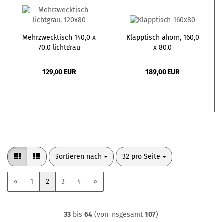
Mehrzwecktisch 140,0 x
Klapptisch ahorn, 160,0
70,0 lichtgrau
x 80,0
129,00 EUR
189,00 EUR
Sortieren nach
pro Seite
Sortieren nach
32 pro Seite
«
1
2
3
4
»
33
bis
64
(von insgesamt
107
)