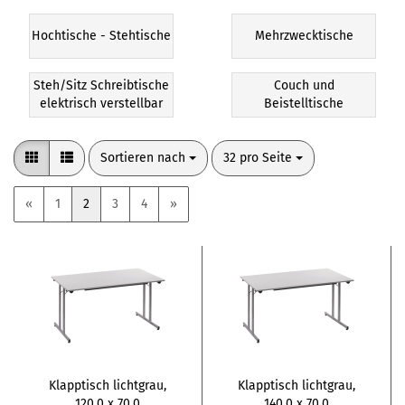
Hochtische - Stehtische
Mehrzwecktische
Steh/Sitz Schreibtische
Couch und
elektrisch verstellbar
Beistelltische
Sortieren nach
pro Seite
Sortieren nach
32 pro Seite
«
1
2
3
4
»
Klapptisch lichtgrau,
Klapptisch lichtgrau,
120,0 x 70,0
140,0 x 70,0