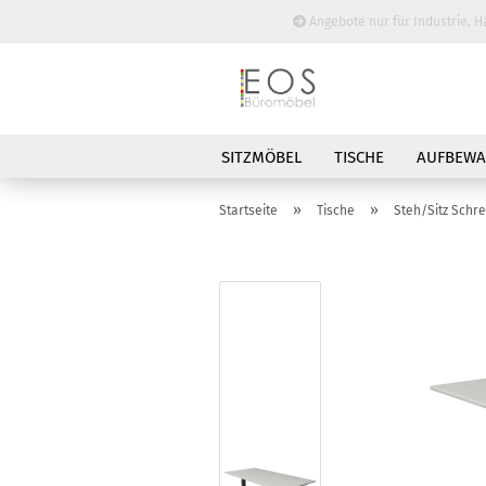
Angebote nur für Industrie, H
SITZMÖBEL
TISCHE
AUFBEW
BESPRECHUNGSTISCHE
»
»
Startseite
Tische
Steh/Sitz Schre