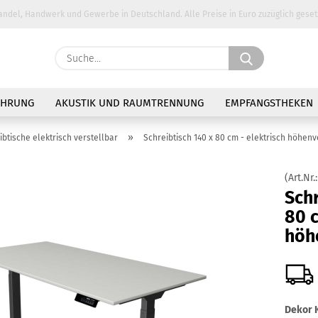
andel, Handwerk und Gewerbe in Deutschland. Alle Preise in Euro zuzüglich geset
Suche...
E-Ma
AHRUNG
AKUSTIK UND RAUMTRENNUNG
EMPFANGSTHEKEN
Pass
»
ibtische elektrisch verstellbar
Schreibtisch 140 x 80 cm - elektrisch höhenv
(Art.Nr.
Schr
80 c
Konto 
höh
Passw
Dekor K