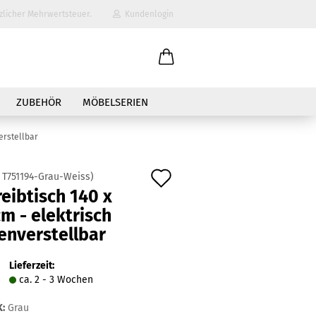
zlicher Mehrwertsteuer.
Kundenlogin
il
ZUBEHÖR
MÖBELSERIEN
wort
erstellbar
Auf
:
T751194-Grau-Weiss
)
eibtisch 140 x
den
m - elektrisch
erstellen
Merkzettel
enverstellbar
ort vergessen?
Lieferzeit:
ca. 2 - 3 Wochen
:
Grau