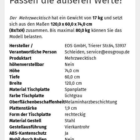
Passen die äußeren Werte?
Der Mehrzwecktisch
hat ein Gewicht von
17 kg
und setzt
sich aus den Maßen
120,0 x 60,0 x 74,0 cm
(BxTxH)
zusammen. Bis maximal
80,0 kg
können Sie das
Modell belasten.
Hersteller /
EOS GmbH, Trierer Str.64, 53937
Verantwortliche Person
Schleiden, service@eosgroup.de
Produktart
Mehrzwecktisch
höhenverstellbar
Nein
Höhe
74,0 cm
Tiefe
60,0 cm
Breite
120,0 cm
Material Tischplatte
Spanplatte
Farbe Tischplatte
lichtgrau
Oberflächenbeschaffenheit
Melaminharzbeschichtung
Plattenstärke
1,9 cm
Form der Tischplatte
rechteckig
Material Gestell
Stahl
Gestellausführung
Vierkantrohr
ABS-Kantenschutz
Ja
Mobil durch Rollen
Nein