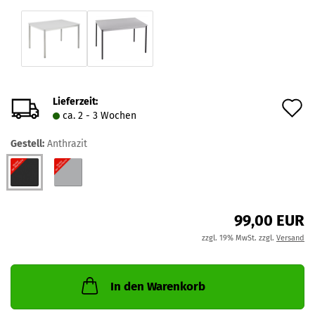
Lieferzeit:
A
ca. 2 - 3 Wochen
d
Gestell:
Anthrazit
M
99,00 EUR
zzgl. 19% MwSt. zzgl.
Versand
In den Warenkorb