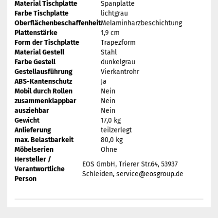
Material Tischplatte
Spanplatte
Farbe Tischplatte
lichtgrau
Oberflächenbeschaffenheit
Melaminharzbeschichtung
Plattenstärke
1,9 cm
Form der Tischplatte
Trapezform
Material Gestell
Stahl
Farbe Gestell
dunkelgrau
Gestellausführung
Vierkantrohr
ABS-Kantenschutz
Ja
Mobil durch Rollen
Nein
zusammenklappbar
Nein
ausziehbar
Nein
Gewicht
17,0 kg
Anlieferung
teilzerlegt
max. Belastbarkeit
80,0 kg
Möbelserien
Ohne
Hersteller /
EOS GmbH, Trierer Str.64, 53937
Verantwortliche
Schleiden, service@eosgroup.de
Person