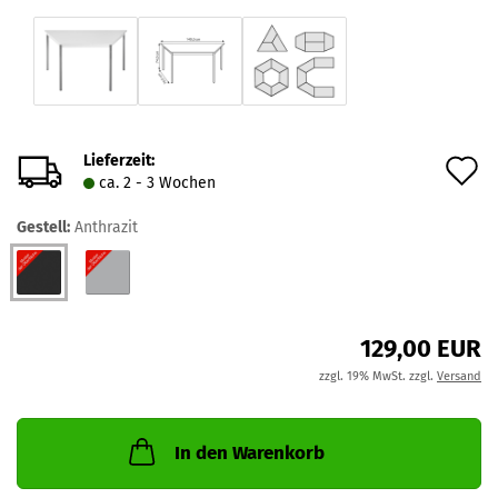
Lieferzeit:
A
ca. 2 - 3 Wochen
d
Gestell:
Anthrazit
M
129,00 EUR
zzgl. 19% MwSt. zzgl.
Versand
In den Warenkorb