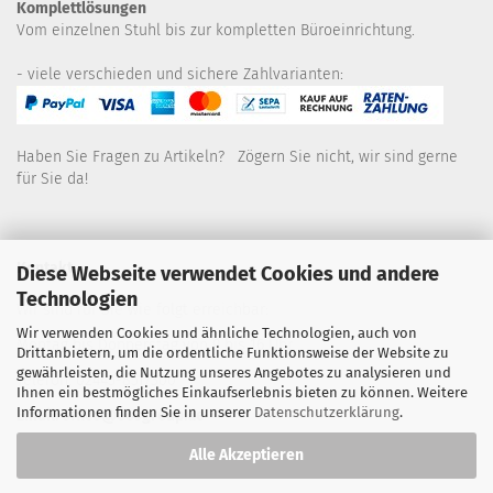
Komplettlösungen
Vom einzelnen Stuhl bis zur kompletten Büroeinrichtung.
- viele verschieden und sichere Zahlvarianten:
Haben Sie Fragen zu Artikeln? Zögern Sie nicht, wir sind gerne
für Sie da!
Kontakt
Diese Webseite verwendet Cookies und andere
Technologien
Wir sind für Sie wie folgt erreichbar:
Wir verwenden Cookies und ähnliche Technologien, auch von
Montag bis Donnerstag von 9 bis 16 Uhr
Drittanbietern, um die ordentliche Funktionsweise der Website zu
gewährleisten, die Nutzung unseres Angebotes zu analysieren und
Telefon: 02445-8517300
Ihnen ein bestmögliches Einkaufserlebnis bieten zu können. Weitere
Informationen finden Sie in unserer
Datenschutzerklärung
.
Email: office@eosgroup.de
Alle Akzeptieren