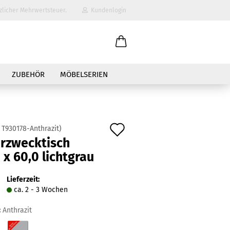
zlicher Mehrwertsteuer.
Kundenlogin
il
ZUBEHÖR
MÖBELSERIEN
wort
Auf
:
T930178-Anthrazit
)
rzwecktisch
den
 x 60,0 lichtgrau
erstellen
Merkzettel
ort vergessen?
Lieferzeit:
ca. 2 - 3 Wochen
:
Anthrazit