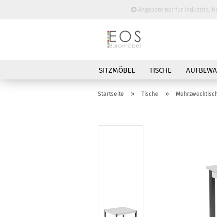
Angebote nur für Industrie, H
SITZMÖBEL
TISCHE
AUFBEW
BESPRECHUNGSTISCHE
»
»
Startseite
Tische
Mehrzwecktisc