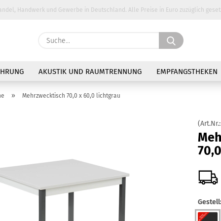
andel, Handwerk und Gewerbe in Deutschland. Alle Preise in Euro zuzüglich geset
Suche...
E-Ma
AHRUNG
AKUSTIK UND RAUMTRENNUNG
EMPFANGSTHEKEN
Pass
»
he
Mehrzwecktisch 70,0 x 60,0 lichtgrau
(Art.Nr.
Meh
70,0
Konto 
Passw
Gestell