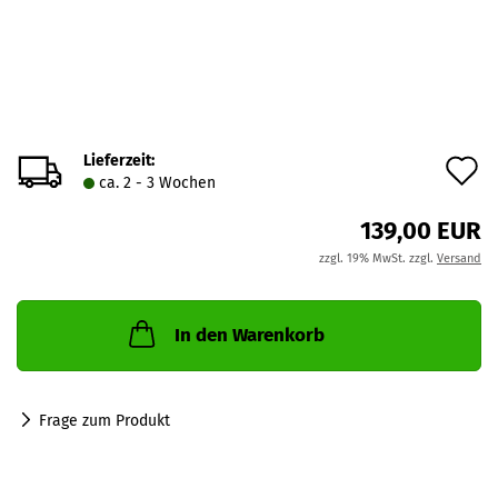
Lieferzeit:
A
ca. 2 - 3 Wochen
d
139,00 EUR
M
zzgl. 19% MwSt. zzgl.
Versand
In den Warenkorb
Frage zum Produkt