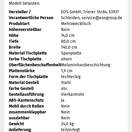
Modell belasten.
Hersteller /
EOS GmbH, Trierer Str.64, 53937
Verantwortliche Person
Schleiden, service@eosgroup.de
Produktart
Mehrzwecktisch
höhenverstellbar
Nein
Höhe
74,0 cm
Tiefe
80,0 cm
Breite
140,0 cm
Material Tischplatte
Spanplatte
Farbe Tischplatte
ahorn
Oberflächenbeschaffenheit
Melaminharzbeschichtung
Plattenstärke
1,9 cm
Form der Tischplatte
rechteckig
Material Gestell
Stahl
Farbe Gestell
alu
Gestellausführung
Vierkantrohr
ABS-Kantenschutz
Ja
Mobil durch Rollen
Nein
zusammenklappbar
Nein
ausziehbar
Nein
Gewicht
24,0 kg
Anlieferung
teilzerlegt