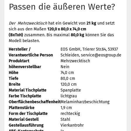
Passen die äußeren Werte?
Der Mehrzwecktisch
hat ein Gewicht von
21 kg
und setzt
sich aus den Maßen
120,0 x 80,0 x 74,0 cm
(BxTxH)
zusammen. Bis maximal
80,0 kg
können Sie das
Modell belasten.
Hersteller /
EOS GmbH, Trierer Str.64, 53937
Verantwortliche Person
Schleiden, service@eosgroup.de
Produktart
Mehrzwecktisch
höhenverstellbar
Nein
Höhe
74,0 cm
Tiefe
80,0 cm
Breite
120,0 cm
Material Tischplatte
Spanplatte
Farbe Tischplatte
lichtgrau
Oberflächenbeschaffenheit
Melaminharzbeschichtung
Plattenstärke
1,9 cm
Form der Tischplatte
rechteckig
Material Gestell
Stahl
Gestellausführung
Vierkantrohr