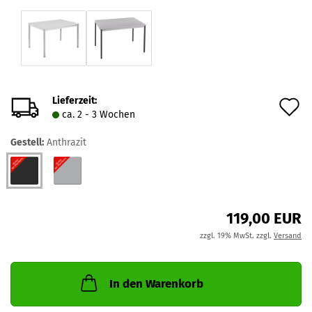
Lieferzeit:
A
ca. 2 - 3 Wochen
d
Gestell:
Anthrazit
M
119,00 EUR
zzgl. 19% MwSt. zzgl.
Versand
In den Warenkorb