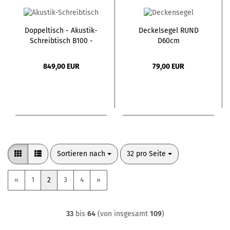
Doppeltisch - Akustik-
Deckelsegel RUND
Schreibtisch B100 -
D60cm
H134cm
849,00 EUR
79,00 EUR
Sortieren nach
pro Seite
Sortieren nach
32 pro Seite
«
1
2
3
4
»
33
bis
64
(von insgesamt
109
)