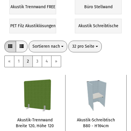
Akustik Trennwand FREE
Büro Stellwand
PET Filz Akustiklösungen
Akustik Schreibtische
Sortieren nach
pro Seite
Sortieren nach
32 pro Seite
«
1
2
3
4
»
Akustik-Trennwand
Akustik-Schreibtisch
Breite 120, Höhe 120
B80 - H164cm