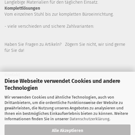
Langlebige Materialien für den täglichen Einsatz.
Komplettlösungen
Vom einzelnen Stuhl bis zur kompletten Büroeinrichtung.
- viele verschieden und sichere Zahlvarianten:
Haben Sie Fragen zu Artikeln? Zögern Sie nicht, wir sind gerne
für Sie da!
Kontakt
Diese Webseite verwendet Cookies und andere
Wir sind für Sie wie folgt erreichbar:
Technologien
Montag bis Donnerstag von 9 bis 16 Uhr
Wir verwenden Cookies und ähnliche Technologien, auch von
Drittanbietern, um die ordentliche Funktionsweise der Website zu
Telefon: 02445-8517300
gewährleisten, die Nutzung unseres Angebotes zu analysieren und
Ihnen ein bestmögliches Einkaufserlebnis bieten zu können. Weitere
Email: office@eosgroup.de
Informationen finden Sie in unserer
Datenschutzerklärung
.
Alle Akzeptieren