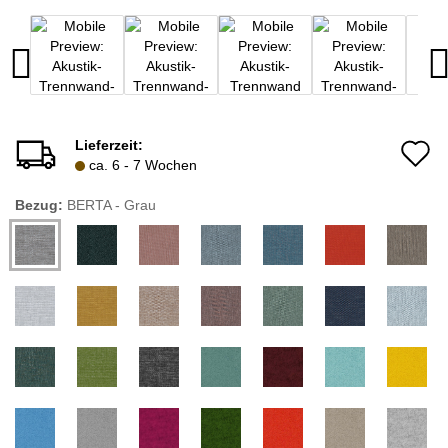
Lieferzeit:
A
ca. 6 - 7 Wochen
d
Bezug:
BERTA - Grau
M