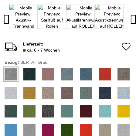
Lieferzeit:
A
ca. 6 - 7 Wochen
d
Bezug:
BERTA - Grau
M