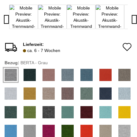
Lieferzeit:
A
ca. 6 - 7 Wochen
d
Bezug:
BERTA - Grau
M