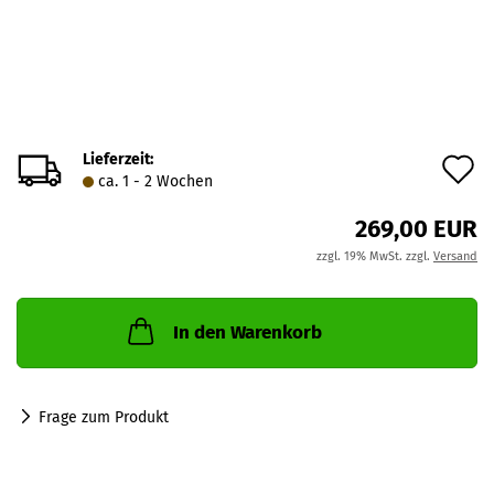
Lieferzeit:
A
ca. 1 - 2 Wochen
d
269,00 EUR
M
zzgl. 19% MwSt. zzgl.
Versand
In den Warenkorb
Frage zum Produkt