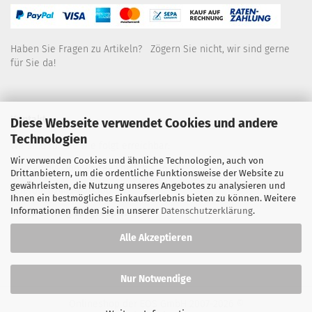
Haben Sie Fragen zu Artikeln? Zögern Sie nicht, wir sind gerne
für Sie da!
Kontakt
Diese Webseite verwendet Cookies und andere
Technologien
Wir sind für Sie wie folgt erreichbar:
Wir verwenden Cookies und ähnliche Technologien, auch von
Montag bis Donnerstag von 9 bis 16 Uhr
Drittanbietern, um die ordentliche Funktionsweise der Website zu
gewährleisten, die Nutzung unseres Angebotes zu analysieren und
Telefon: 02445-8517300
Ihnen ein bestmögliches Einkaufserlebnis bieten zu können. Weitere
Informationen finden Sie in unserer
Datenschutzerklärung
.
Email: office@eosgroup.de
Alle Akzeptieren
Nur Notwendige
Onlineshop der EOS GmbH
2007-2026 ©