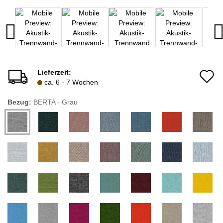
Lieferzeit:
A
ca. 6 - 7 Wochen
d
Bezug:
BERTA - Grau
M