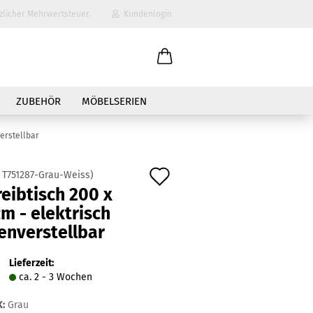
zlicher Mehrwertsteuer.
Kundenlogin
il
ZUBEHÖR
MÖBELSERIEN
wort
verstellbar
Auf
:
T751287-Grau-Weiss
)
eibtisch 200 x
den
m - elektrisch
erstellen
Merkzettel
enverstellbar
ort vergessen?
Lieferzeit:
ca. 2 - 3 Wochen
:
Grau