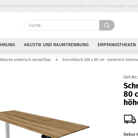
andel, Handwerk und Gewerbe in Deutschland. Alle Preise in Euro zuzüglich geset
Suche...
E-Ma
AHRUNG
AKUSTIK UND RAUMTRENNUNG
EMPFANGSTHEKEN
Pass
»
ibtische elektrisch verstellbar
Schreibtisch 200 x 80 cm - elektrisch höhen
(Art.Nr.
Schr
80 c
Konto 
höh
Passw
Dekor K