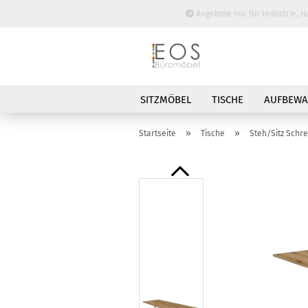
Angebote nur für Industrie, H
SITZMÖBEL
TISCHE
AUFBEW
BESPRECHUNGSTISCHE
»
»
Startseite
Tische
Steh/Sitz Schre