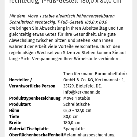
rechteckig, T-Fuß-Gestell 180,0 x 80,0 cm
Mit dem Move 1 stable elektrisch höhenverstellbaren
Schreibtisch rechteckig, T-Fuß-Gestell 180,0 x 80,0
cm
bringen Sie Abwechslung in Ihren Arbeitsalltag und tun
gleichzeitig etwas Gutes für Ihre Gesundheit. Eine gute
Abwechslung zwischen Sitzen und Stehen kann Ihnen
während der Arbeit viele Vorteile verschaffen. Durch den
regelmäßigen Wechsel von Sitzen zu Stehen können Sie auf
lange Sicht Verspannungen Ihrer Wirbelsäule verhindern.
Theo Kerkmann Büromöbelfabrik
Hersteller /
GmbH & Co. KG, Kerkmannstr. 1,
Verantwortliche Person
33729, Bielefeld, DE,
info@kerkmann.de
Produkttypenbezeichnung
Move 1 stable
Produktart
Schreibtische
Höhe
62,0 - 127,0 cm
Tiefe
80,0 cm
Breite
180,0 cm
Material Tischplatte
Spanplatte
Oberflächenbeschaffenheit
Melaminharzbeschichtung