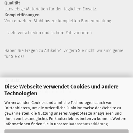
Qualität
Langlebige Materialien für den täglichen Einsatz.
Komplettlösungen
Vom einzelnen Stuhl bis zur kompletten Büroeinrichtung.
- viele verschieden und sichere Zahlvarianten:
Haben Sie Fragen zu Artikeln? Zögern Sie nicht, wir sind gerne
für Sie da!
Kontakt
Diese Webseite verwendet Cookies und andere
Wir sind für Sie wie folgt erreichbar:
Technologien
Montag bis Donnerstag von 9 bis 16 Uhr
Wir verwenden Cookies und ähnliche Technologien, auch von
Drittanbietern, um die ordentliche Funktionsweise der Website zu
Telefon: 02445-8517300
gewährleisten, die Nutzung unseres Angebotes zu analysieren und
Ihnen ein bestmögliches Einkaufserlebnis bieten zu können. Weitere
Email: office@eosgroup.de
Informationen finden Sie in unserer
Datenschutzerklärung
.