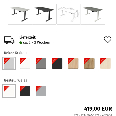
Lieferzeit:
A
ca. 2 - 3 Wochen
d
Dekor K:
Grau
M
Gestell:
Weiss
419,00 EUR
zzgl. 19% MwSt. zzgl.
Versand