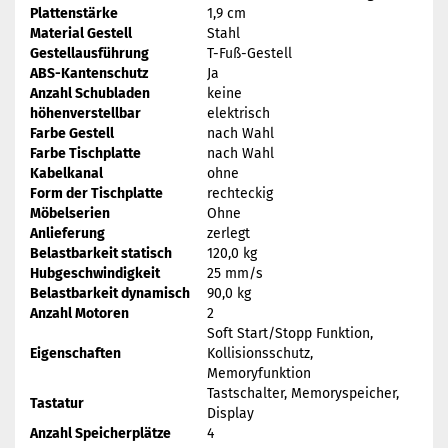
Plattenstärke
1,9 cm
Material Gestell
Stahl
Gestellausführung
T-Fuß-Gestell
ABS-Kantenschutz
Ja
Anzahl Schubladen
keine
höhenverstellbar
elektrisch
Farbe Gestell
nach Wahl
Farbe Tischplatte
nach Wahl
Kabelkanal
ohne
Form der Tischplatte
rechteckig
Möbelserien
Ohne
Anlieferung
zerlegt
Belastbarkeit statisch
120,0 kg
Hubgeschwindigkeit
25 mm/s
Belastbarkeit dynamisch
90,0 kg
Anzahl Motoren
2
Soft Start/Stopp Funktion,
Eigenschaften
Kollisionsschutz,
Memoryfunktion
Tastschalter, Memoryspeicher,
Tastatur
Display
Anzahl Speicherplätze
4