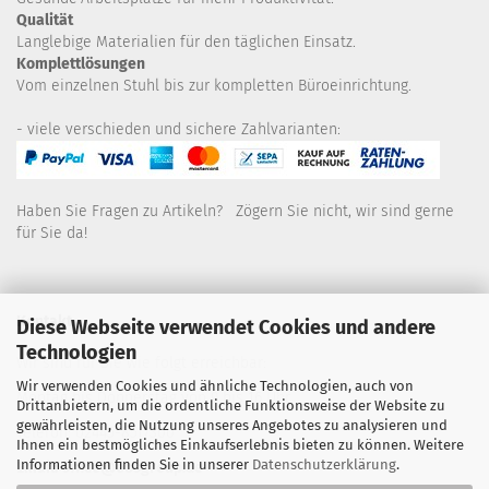
Qualität
Langlebige Materialien für den täglichen Einsatz.
Komplettlösungen
Vom einzelnen Stuhl bis zur kompletten Büroeinrichtung.
- viele verschieden und sichere Zahlvarianten:
Haben Sie Fragen zu Artikeln? Zögern Sie nicht, wir sind gerne
für Sie da!
Kontakt
Diese Webseite verwendet Cookies und andere
Technologien
Wir sind für Sie wie folgt erreichbar:
Wir verwenden Cookies und ähnliche Technologien, auch von
Montag bis Donnerstag von 9 bis 16 Uhr
Drittanbietern, um die ordentliche Funktionsweise der Website zu
gewährleisten, die Nutzung unseres Angebotes zu analysieren und
Telefon: 02445-8517300
Ihnen ein bestmögliches Einkaufserlebnis bieten zu können. Weitere
Informationen finden Sie in unserer
Datenschutzerklärung
.
Email: office@eosgroup.de