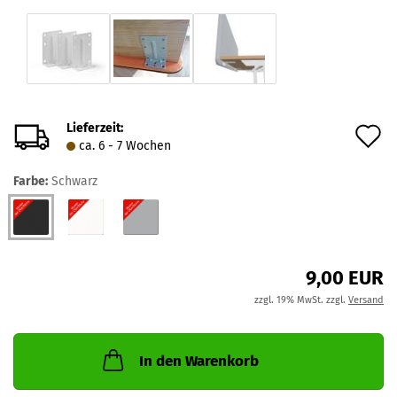
Lieferzeit:
A
ca. 6 - 7 Wochen
d
Farbe:
Schwarz
M
9,00 EUR
zzgl. 19% MwSt. zzgl.
Versand
In den Warenkorb