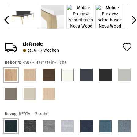
Lieferzeit:
A
ca. 6 - 7 Wochen
d
Dekor N:
PA07 - Bernstein-Eiche
M
Bezug:
BERTA - Graphit