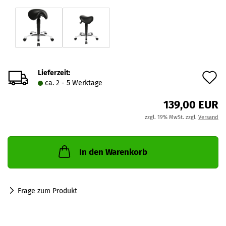
Lieferzeit:
A
ca. 2 - 5 Werktage
d
139,00 EUR
M
zzgl. 19% MwSt. zzgl.
Versand
In den Warenkorb
Frage zum Produkt