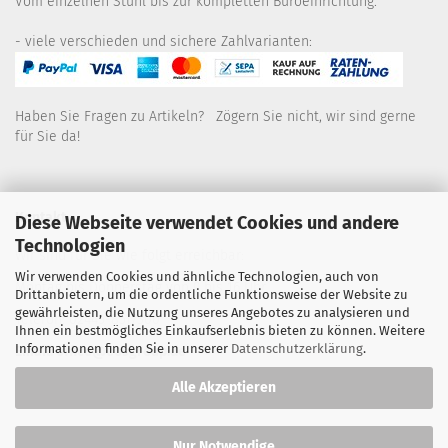
Vom einzelnen Stuhl bis zur kompletten Büroeinrichtung.
- viele verschieden und sichere Zahlvarianten:
Haben Sie Fragen zu Artikeln? Zögern Sie nicht, wir sind gerne
für Sie da!
Kontakt
Diese Webseite verwendet Cookies und andere
Technologien
Wir sind für Sie wie folgt erreichbar:
Wir verwenden Cookies und ähnliche Technologien, auch von
Montag bis Donnerstag von 9 bis 16 Uhr
Drittanbietern, um die ordentliche Funktionsweise der Website zu
gewährleisten, die Nutzung unseres Angebotes zu analysieren und
Telefon: 02445-8517300
Ihnen ein bestmögliches Einkaufserlebnis bieten zu können. Weitere
Informationen finden Sie in unserer
Datenschutzerklärung
.
Email: office@eosgroup.de
Alle Akzeptieren
Nur Notwendige