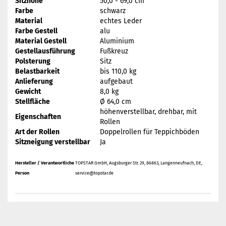
Sitzhöhe
50,0 - 69,0 cm
Farbe
schwarz
Material
echtes Leder
Farbe Gestell
alu
Material Gestell
Aluminium
Gestellausführung
Fußkreuz
Polsterung
Sitz
Belastbarkeit
bis 110,0 kg
Anlieferung
aufgebaut
Gewicht
8,0 kg
Stellfläche
Ø 64,0 cm
höhenverstellbar, drehbar, mit
Eigenschaften
Rollen
Art der Rollen
Doppelrollen für Teppichböden
Sitzneigung verstellbar
Ja
Hersteller / Verantwortliche
TOPSTAR GmbH, Augsburger Str. 29, 86863, Langenneufnach, DE,
Person
service@topstar.de