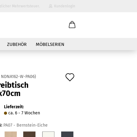
zlicher Mehrwertsteuer.
Kundenlogin
il
ZUBEHÖR
MÖBELSERIEN
wort
Auf
:
NDNA162-W-PA06
)
eibtisch
den
x70cm
erstellen
Merkzettel
ort vergessen?
Lieferzeit:
ca. 6 - 7 Wochen
:
PA07 - Bernstein-Eiche