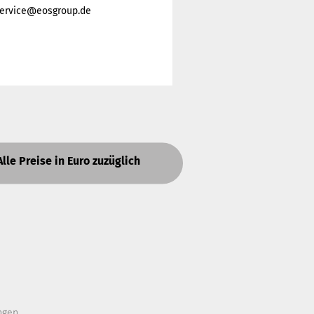
 service@eosgroup.de
Alle Preise in Euro zuzüglich
ngen