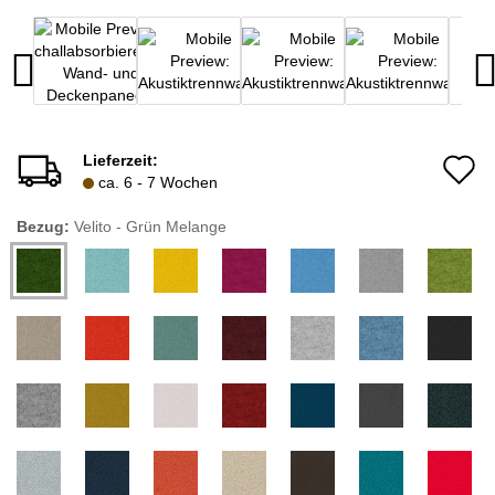
Lieferzeit:
A
ca. 6 - 7 Wochen
d
Bezug:
Velito - Grün Melange
M