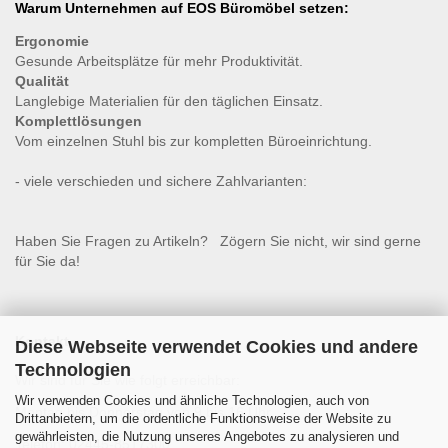
Warum Unternehmen auf EOS Büromöbel setzen:
Ergonomie
Gesunde
Arbeitsplätze für mehr Produktivität.
Qualität
Langlebige Materialien für den täglichen Einsatz.
Komplettlösungen
Vom einzelnen Stuhl bis zur kompletten Büroeinrichtung.
- viele verschieden und sichere Zahlvarianten:
Haben Sie Fragen zu Artikeln? Zögern Sie nicht, wir sind gerne
für Sie da!
Kontakt
Diese Webseite verwendet Cookies und andere
Technologien
Wir sind für Sie wie folgt erreichbar:
Wir verwenden Cookies und ähnliche Technologien, auch von
Montag bis Donnerstag von 9 bis 16 Uhr
Drittanbietern, um die ordentliche Funktionsweise der Website zu
gewährleisten, die Nutzung unseres Angebotes zu analysieren und
Telefon: 02445-8517300