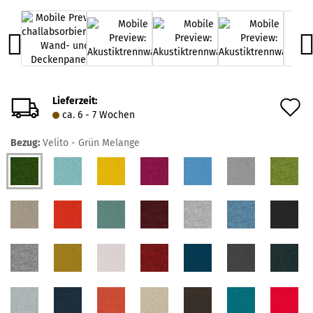
Lieferzeit:
A
ca. 6 - 7 Wochen
d
Bezug:
Velito - Grün Melange
M