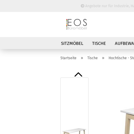
Angebote nur für Industrie, H
SITZMÖBEL
TISCHE
AUFBEW
BESPRECHUNGSTISCHE
»
»
Startseite
Tische
Hochtische - St