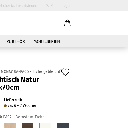
zlicher Mehrwertsteuer.
Kundenlogin
il
ZUBEHÖR
MÖBELSERIEN
wort
Auf
:
NCNM18A-PA06 - Eiche gebleicht
)
htisch Natur
den
x70cm
erstellen
Merkzettel
ort vergessen?
Lieferzeit:
ca. 6 - 7 Wochen
:
PA07 - Bernstein-Eiche