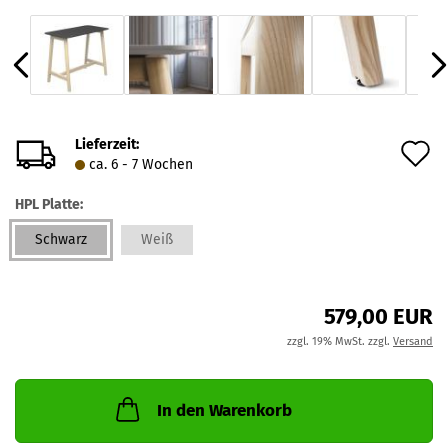
Lieferzeit:
A
ca. 6 - 7 Wochen
d
HPL Platte:
M
Schwarz
Weiß
579,00 EUR
zzgl. 19% MwSt. zzgl.
Versand
In den Warenkorb